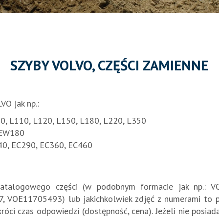
SZYBY VOLVO, CZĘŚCI ZAMIENNE
O jak np.:
90, L110, L120, L150, L180, L220, L350
 EW180
40, EC290, EC360, EC460
katalogowego części (w podobnym formacie jak np.:
OE11705493) lub jakichkolwiek zdjęć z numerami to pros
skróci czas odpowiedzi (dostępność, cena). Jeżeli nie pos