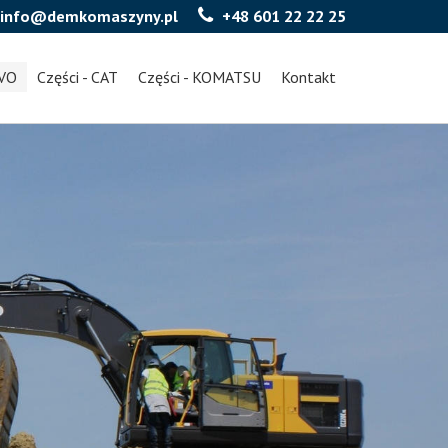
info@demkomaszyny.pl
+48 601 22 22 25
LVO
Części - CAT
Części - KOMATSU
Kontakt