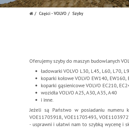
Części - VOLVO
Szyby
Oferujemy szyby do maszyn budowlanych VOLV
ładowarki VOLVO L30, L45, L60, L70, L
koparki kołowe VOLVO EW140, EW160,
koparki gąsienicowe VOLVO EC210, EC2
wozidła VOLVO A25, A30, A35, A40
i inne.
Jeżeli są Państwo w posiadaniu numeru 
VOE11705918, VOE11705493, VOE11039727, V
- usprawni i ułatwi nam to szybką wycenę i 