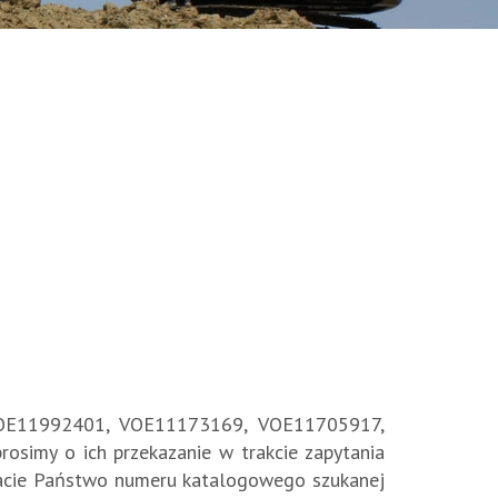
 VOE11992401, VOE11173169, VOE11705917,
imy o ich przekazanie w trakcie zapytania
iadacie Państwo numeru katalogowego szukanej